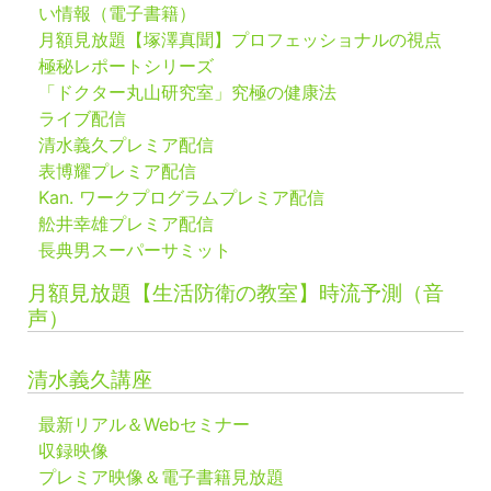
い情報（電子書籍）
月額見放題【塚澤真聞】プロフェッショナルの視点
極秘レポートシリーズ
「ドクター丸山研究室」究極の健康法
ライブ配信
清水義久プレミア配信
表博耀プレミア配信
Kan. ワークプログラムプレミア配信
舩井幸雄プレミア配信
長典男スーパーサミット
月額見放題【生活防衛の教室】時流予測（音
声）
清水義久講座
最新リアル＆Webセミナー
収録映像
プレミア映像＆電子書籍見放題