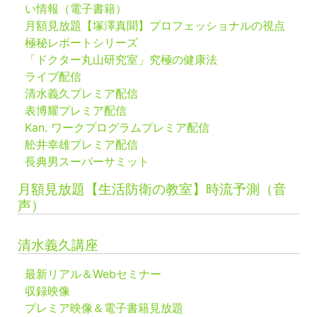
い情報（電子書籍）
月額見放題【塚澤真聞】プロフェッショナルの視点
極秘レポートシリーズ
「ドクター丸山研究室」究極の健康法
ライブ配信
清水義久プレミア配信
表博耀プレミア配信
Kan. ワークプログラムプレミア配信
舩井幸雄プレミア配信
長典男スーパーサミット
月額見放題【生活防衛の教室】時流予測（音
声）
清水義久講座
最新リアル＆Webセミナー
収録映像
プレミア映像＆電子書籍見放題