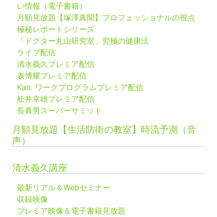
い情報（電子書籍）
月額見放題【塚澤真聞】プロフェッショナルの視点
極秘レポートシリーズ
「ドクター丸山研究室」究極の健康法
ライブ配信
清水義久プレミア配信
表博耀プレミア配信
Kan. ワークプログラムプレミア配信
舩井幸雄プレミア配信
長典男スーパーサミット
月額見放題【生活防衛の教室】時流予測（音
声）
清水義久講座
最新リアル＆Webセミナー
収録映像
プレミア映像＆電子書籍見放題