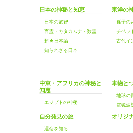
日本の神秘と知恵
東洋の
日本の叡智
孫子の
言霊・カタカムナ・数霊
チベッ
超★日本論
古代イ
知られざる日本
中東・アフリカの神秘と
本物と
知恵
地球の
エジプトの神秘
電磁波
自分発見の旅
オリジ
運命を知る