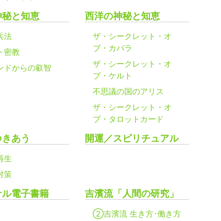
神秘と知恵
西洋の神秘と知恵
兵法
ザ・シークレット・オ
ブ・カバラ
ト密教
ザ・シークレット・オ
ンドからの叡智
ブ・ケルト
不思議の国のアリス
ザ・シークレット・オ
ブ・タロットカード
つきあう
開運／スピリチュアル
再生
対策
ナル電子書籍
吉濱流「人間の研究」
②吉濱流 生き方･働き方