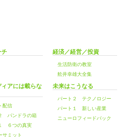
ーチ
経済／経営／投資
生活防衛の教室
舩井幸雄大全集
ディアには載らな
未来はこうなる
パート２ テクノロジー
ト配信
パート１ 新しい産業
２ パンドラの箱
ニューロフィードバック
１ ６つの真実
ーサミット