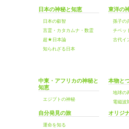
日本の神秘と知恵
東洋の
日本の叡智
孫子の
言霊・カタカムナ・数霊
チベッ
超★日本論
古代イ
知られざる日本
中東・アフリカの神秘と
本物と
知恵
地球の
エジプトの神秘
電磁波
自分発見の旅
オリジ
運命を知る