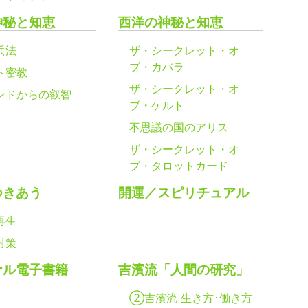
神秘と知恵
西洋の神秘と知恵
兵法
ザ・シークレット・オ
ブ・カバラ
ト密教
ザ・シークレット・オ
ンドからの叡智
ブ・ケルト
不思議の国のアリス
ザ・シークレット・オ
ブ・タロットカード
つきあう
開運／スピリチュアル
再生
対策
ナル電子書籍
吉濱流「人間の研究」
②吉濱流 生き方･働き方