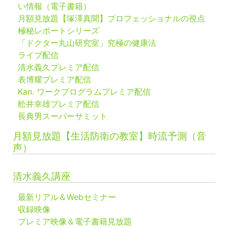
い情報（電子書籍）
月額見放題【塚澤真聞】プロフェッショナルの視点
極秘レポートシリーズ
「ドクター丸山研究室」究極の健康法
ライブ配信
清水義久プレミア配信
表博耀プレミア配信
Kan. ワークプログラムプレミア配信
舩井幸雄プレミア配信
長典男スーパーサミット
月額見放題【生活防衛の教室】時流予測（音
声）
清水義久講座
最新リアル＆Webセミナー
収録映像
プレミア映像＆電子書籍見放題