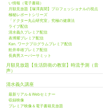
い情報（電子書籍）
月額見放題【塚澤真聞】プロフェッショナルの視点
極秘レポートシリーズ
「ドクター丸山研究室」究極の健康法
ライブ配信
清水義久プレミア配信
表博耀プレミア配信
Kan. ワークプログラムプレミア配信
舩井幸雄プレミア配信
長典男スーパーサミット
月額見放題【生活防衛の教室】時流予測（音
声）
清水義久講座
最新リアル＆Webセミナー
収録映像
プレミア映像＆電子書籍見放題