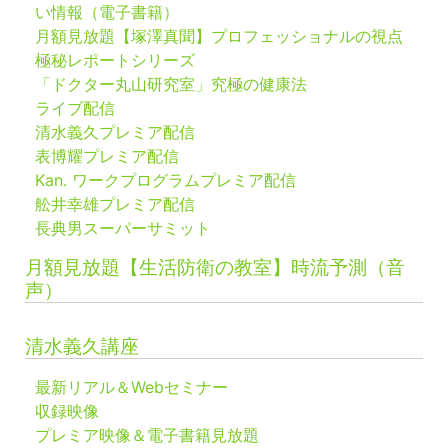
い情報（電子書籍）
月額見放題【塚澤真聞】プロフェッショナルの視点
極秘レポートシリーズ
「ドクター丸山研究室」究極の健康法
ライブ配信
清水義久プレミア配信
表博耀プレミア配信
Kan. ワークプログラムプレミア配信
舩井幸雄プレミア配信
長典男スーパーサミット
月額見放題【生活防衛の教室】時流予測（音
声）
清水義久講座
最新リアル＆Webセミナー
収録映像
プレミア映像＆電子書籍見放題