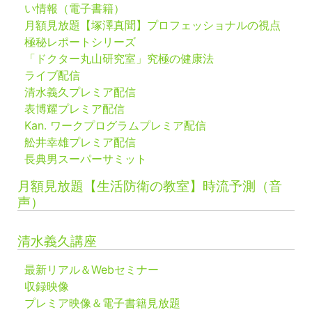
い情報（電子書籍）
月額見放題【塚澤真聞】プロフェッショナルの視点
極秘レポートシリーズ
「ドクター丸山研究室」究極の健康法
ライブ配信
清水義久プレミア配信
表博耀プレミア配信
Kan. ワークプログラムプレミア配信
舩井幸雄プレミア配信
長典男スーパーサミット
月額見放題【生活防衛の教室】時流予測（音
声）
清水義久講座
最新リアル＆Webセミナー
収録映像
プレミア映像＆電子書籍見放題