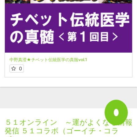
中野真澄★チベット伝統医学の真髄vol.1
0
５１オンライン ～運がよくなる情報
発信 ５１コラボ（ゴーイチ・コラ