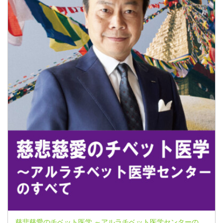
慈悲慈愛のチベット医学 ～アルラチベット医学センターのすべて～ ★岩月淳