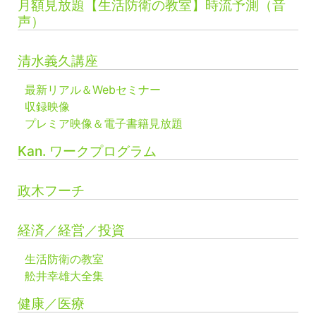
月額見放題【生活防衛の教室】時流予測（音
声）
清水義久講座
最新リアル＆Webセミナー
収録映像
プレミア映像＆電子書籍見放題
Kan. ワークプログラム
政木フーチ
経済／経営／投資
生活防衛の教室
舩井幸雄大全集
健康／医療