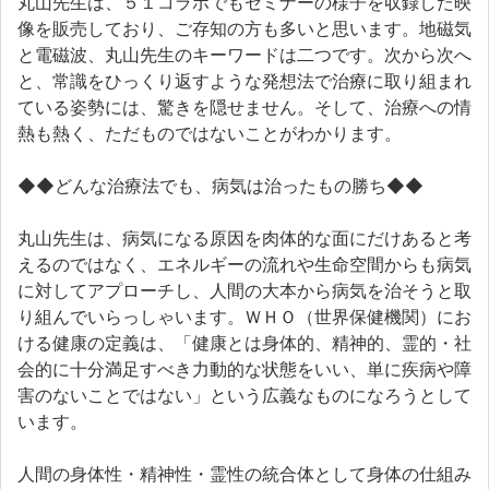
丸山先生は、５１コラボでもセミナーの様子を収録した映
像を販売しており、ご存知の方も多いと思います。地磁気
と電磁波、丸山先生のキーワードは二つです。次から次へ
と、常識をひっくり返すような発想法で治療に取り組まれ
ている姿勢には、驚きを隠せません。そして、治療への情
熱も熱く、ただものではないことがわかります。
◆◆どんな治療法でも、病気は治ったもの勝ち◆◆
丸山先生は、病気になる原因を肉体的な面にだけあると考
えるのではなく、エネルギーの流れや生命空間からも病気
に対してアプローチし、人間の大本から病気を治そうと取
り組んでいらっしゃいます。ＷＨＯ（世界保健機関）にお
ける健康の定義は、「健康とは身体的、精神的、霊的・社
会的に十分満足すべき力動的な状態をいい、単に疾病や障
害のないことではない」という広義なものになろうとして
います。
人間の身体性・精神性・霊性の統合体として身体の仕組み