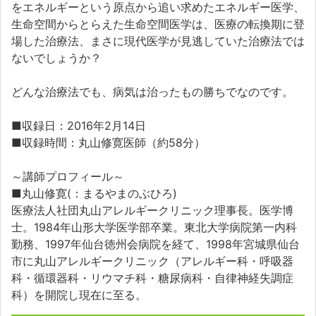
をエネルギーという原点から追い求めたエネルギー医学、
生命空間からとらえた生命空間医学は、医療の転換期に登
場した治療法、まさに現代医学が見逃していた治療法では
ないでしょうか？
どんな治療法でも、病気は治ったもの勝ちでなのです。
■収録日：2016年2月14日
■収録時間：丸山修寛医師（約58分）
～講師プロフィール～
■丸山修寛(：まるやまのぶひろ)
医療法人社団丸山アレルギークリニック理事長。医学博
士。1984年山形大学医学部卒業。東北大学病院第一内科
勤務、1997年仙台徳州会病院を経て、1998年宮城県仙台
市に丸山アレルギークリニック（アレルギー科・呼吸器
科・循環器科・リウマチ科・糖尿病科・自律神経失調症
科）を開院し現在に至る。