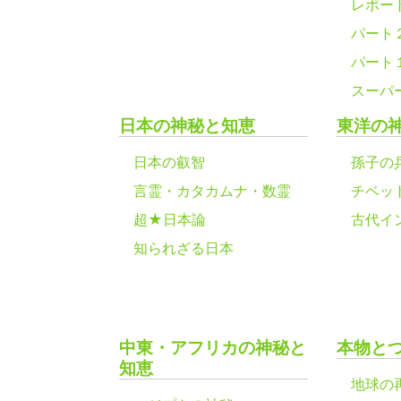
レポー
パート
パート
スーパ
日本の神秘と知恵
東洋の
日本の叡智
孫子の
言霊・カタカムナ・数霊
チベッ
超★日本論
古代イ
知られざる日本
中東・アフリカの神秘と
本物と
知恵
地球の