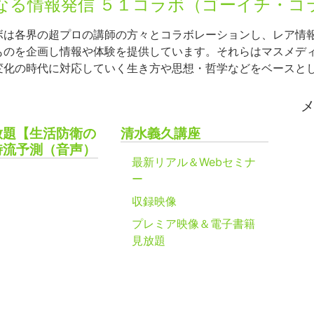
なる情報発信 ５１コラボ（ゴーイチ・コ
ボは各界の超プロの講師の方々とコラボレーションし、レア情
ものを企画し情報や体験を提供しています。それらはマスメデ
変化の時代に対応していく生き方や思想・哲学などをベースと
放題【生活防衛の
清水義久講座
時流予測（音声）
最新リアル＆Webセミナ
ー
収録映像
プレミア映像＆電子書籍
見放題