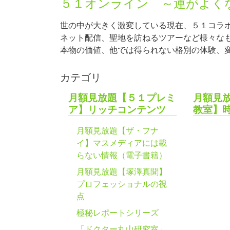
５１オンライン ～運がよく
世の中が大きく激変している現在、５１コラ
ネット配信、聖地を訪ねるツアーなど様々な
本物の価値、他では得られない格別の体験、
カテゴリ
月額見放題【５１プレミ
月額見
ア】リッチコンテンツ
教室】
月額見放題【ザ・フナ
イ】マスメディアには載
らない情報（電子書籍）
月額見放題【塚澤真聞】
プロフェッショナルの視
点
極秘レポートシリーズ
「ドクター丸山研究室」