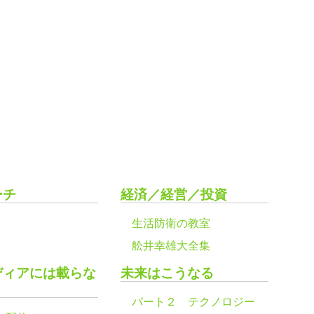
ーチ
経済／経営／投資
生活防衛の教室
舩井幸雄大全集
ディアには載らな
未来はこうなる
パート２ テクノロジー