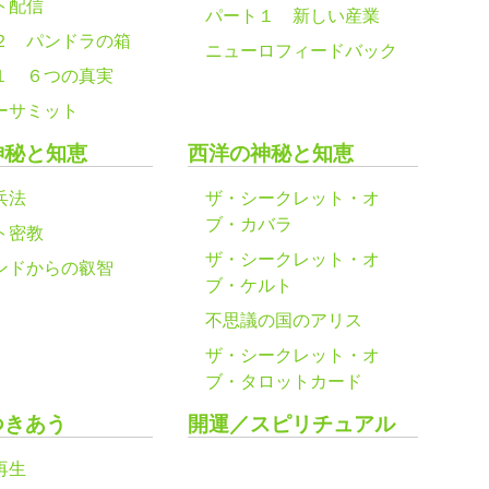
ト配信
パート１ 新しい産業
２ パンドラの箱
ニューロフィードバック
１ ６つの真実
ーサミット
神秘と知恵
西洋の神秘と知恵
兵法
ザ・シークレット・オ
ブ・カバラ
ト密教
ザ・シークレット・オ
ンドからの叡智
ブ・ケルト
不思議の国のアリス
ザ・シークレット・オ
ブ・タロットカード
つきあう
開運／スピリチュアル
再生