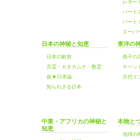
レポー
パート
パート
スーパ
日本の神秘と知恵
東洋の
日本の叡智
孫子の
言霊・カタカムナ・数霊
チベッ
超★日本論
古代イ
知られざる日本
中東・アフリカの神秘と
本物と
知恵
地球の