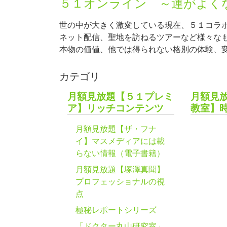
５１オンライン ～運がよく
世の中が大きく激変している現在、５１コラ
ネット配信、聖地を訪ねるツアーなど様々な
本物の価値、他では得られない格別の体験、
カテゴリ
月額見放題【５１プレミ
月額見
ア】リッチコンテンツ
教室】
月額見放題【ザ・フナ
イ】マスメディアには載
らない情報（電子書籍）
月額見放題【塚澤真聞】
プロフェッショナルの視
点
極秘レポートシリーズ
「ドクター丸山研究室」