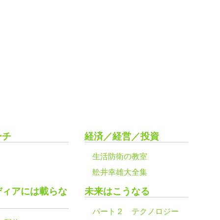
ーチ
経済／経営／投資
生活防衛の教室
舩井幸雄大全集
ディアには載らな
未来はこうなる
パート２ テクノロジー