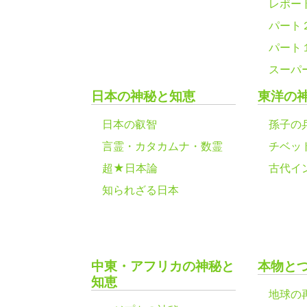
レポー
パート
パート
スーパ
日本の神秘と知恵
東洋の
日本の叡智
孫子の
言霊・カタカムナ・数霊
チベッ
超★日本論
古代イ
知られざる日本
中東・アフリカの神秘と
本物と
知恵
地球の