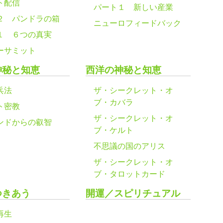
ト配信
パート１ 新しい産業
２ パンドラの箱
ニューロフィードバック
１ ６つの真実
ーサミット
神秘と知恵
西洋の神秘と知恵
兵法
ザ・シークレット・オ
ブ・カバラ
ト密教
ザ・シークレット・オ
ンドからの叡智
ブ・ケルト
不思議の国のアリス
ザ・シークレット・オ
ブ・タロットカード
つきあう
開運／スピリチュアル
再生