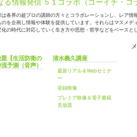
なる情報発信 ５１コラボ（ゴーイチ・コ
ボは各界の超プロの講師の方々とコラボレーションし、レア情
ものを企画し情報や体験を提供しています。それらはマスメデ
変化の時代に対応していく生き方や思想・哲学などをベースと
放題【生活防衛の
清水義久講座
時流予測（音声）
最新リアル＆Webセミナ
ー
収録映像
プレミア映像＆電子書籍
見放題