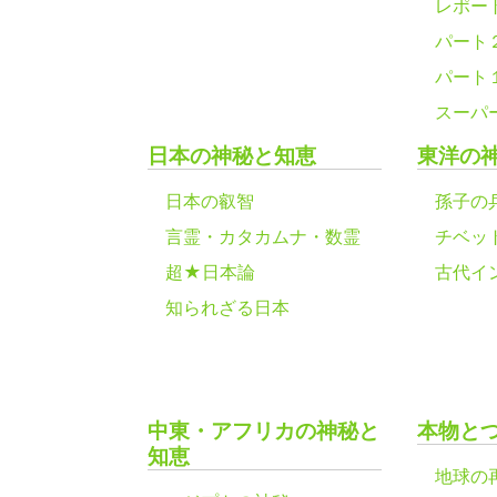
レポー
パート
パート
スーパ
日本の神秘と知恵
東洋の
日本の叡智
孫子の
言霊・カタカムナ・数霊
チベッ
超★日本論
古代イ
知られざる日本
中東・アフリカの神秘と
本物と
知恵
地球の