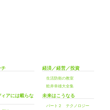
ーチ
経済／経営／投資
生活防衛の教室
舩井幸雄大全集
ディアには載らな
未来はこうなる
パート２ テクノロジー