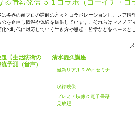
なる情報発信 ５１コラボ（ゴーイチ・コ
ボは各界の超プロの講師の方々とコラボレーションし、レア情
ものを企画し情報や体験を提供しています。それらはマスメデ
変化の時代に対応していく生き方や思想・哲学などをベースと
放題【生活防衛の
清水義久講座
時流予測（音声）
最新リアル＆Webセミナ
ー
収録映像
プレミア映像＆電子書籍
見放題