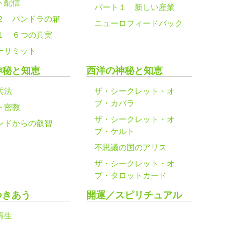
ト配信
パート１ 新しい産業
２ パンドラの箱
ニューロフィードバック
１ ６つの真実
ーサミット
神秘と知恵
西洋の神秘と知恵
兵法
ザ・シークレット・オ
ブ・カバラ
ト密教
ザ・シークレット・オ
ンドからの叡智
ブ・ケルト
不思議の国のアリス
ザ・シークレット・オ
ブ・タロットカード
つきあう
開運／スピリチュアル
再生