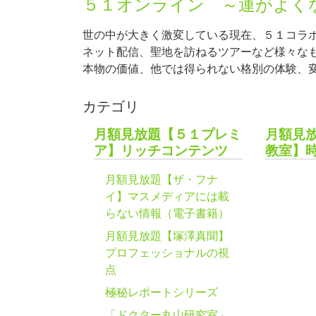
５１オンライン ～運がよく
世の中が大きく激変している現在、５１コラ
ネット配信、聖地を訪ねるツアーなど様々な
本物の価値、他では得られない格別の体験、
カテゴリ
月額見放題【５１プレミ
月額見
ア】リッチコンテンツ
教室】
月額見放題【ザ・フナ
イ】マスメディアには載
らない情報（電子書籍）
月額見放題【塚澤真聞】
プロフェッショナルの視
点
極秘レポートシリーズ
「ドクター丸山研究室」