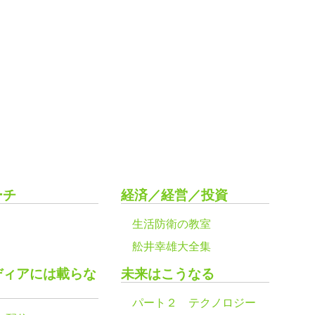
ーチ
経済／経営／投資
生活防衛の教室
舩井幸雄大全集
ディアには載らな
未来はこうなる
パート２ テクノロジー