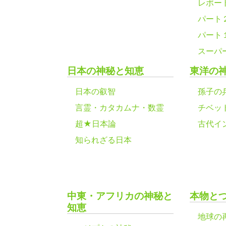
レポー
パート
パート
スーパ
日本の神秘と知恵
東洋の
日本の叡智
孫子の
言霊・カタカムナ・数霊
チベッ
超★日本論
古代イ
知られざる日本
中東・アフリカの神秘と
本物と
知恵
地球の