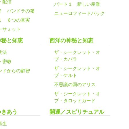
ト配信
パート１ 新しい産業
２ パンドラの箱
ニューロフィードバック
１ ６つの真実
ーサミット
神秘と知恵
西洋の神秘と知恵
兵法
ザ・シークレット・オ
ブ・カバラ
ト密教
ザ・シークレット・オ
ンドからの叡智
ブ・ケルト
不思議の国のアリス
ザ・シークレット・オ
ブ・タロットカード
つきあう
開運／スピリチュアル
再生