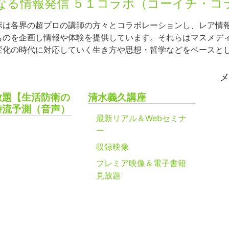
なる情報発信 ５１コラボ（ゴーイチ・コ
ボは各界の超プロの講師の方々とコラボレーションし、レア情
ものを企画し情報や体験を提供しています。それらはマスメデ
変化の時代に対応していく生き方や思想・哲学などをベースと
放題【生活防衛の
清水義久講座
時流予測（音声）
最新リアル＆Webセミナ
ー
収録映像
プレミア映像＆電子書籍
見放題