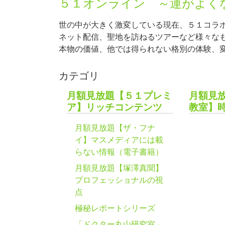
５１オンライン ～運がよく
世の中が大きく激変している現在、５１コラ
ネット配信、聖地を訪ねるツアーなど様々な
本物の価値、他では得られない格別の体験、
カテゴリ
月額見放題【５１プレミ
月額見
ア】リッチコンテンツ
教室】
月額見放題【ザ・フナ
イ】マスメディアには載
らない情報（電子書籍）
月額見放題【塚澤真聞】
プロフェッショナルの視
点
極秘レポートシリーズ
「ドクター丸山研究室」