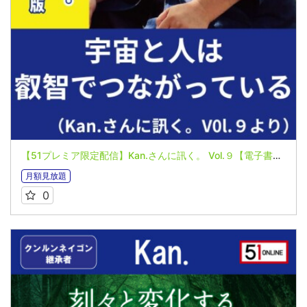
【51プレミア限定配信】Kan.さんに訊く。 Vol.９【電子書籍】宇宙と人は叡智でつながっている〜叡智と迷信〜
月額見放題
0