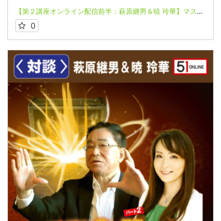
【第２講座オンライン配信前半：萩原継男＆暁 玲華】マスメディアには載らない情報パート２～パンドラの箱は開けられた～【いまよみがえる原日本語の叡智 日本を鎮める要…鹿島-香取】
0