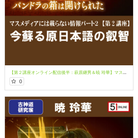
【第２講座オンライン配信後半：萩原継男＆暁 玲華】マスメディアには載らない情報パート２～パンドラの箱は開けられた～【いまよみがえる原日本語の叡智 日本を鎮める要…鹿島-香取】
0