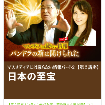
【第２講座オンライン配信対談：萩原継男＆暁 玲華】マスメディアには載らない情報パート２～パンドラの箱は開けられた～【いまよみがえる原日本語の叡智 日本を鎮める要…鹿島-香取】