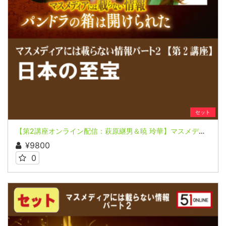
セット
【第2講座オンライン配信：萩原継男＆暁 玲華】マスメディアには載らない情報パート２～パンドラの箱は開けられた～【いまよみがえる原日本語の叡智 日本を鎮める要…鹿島-香取】
¥9800
0