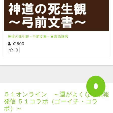
神道の死生観～弓前文書～★萩原継男
¥1500
0
５１オンライン ～運がよくなる情報
発信 ５１コラボ（ゴーイチ・コラ
ボ）～