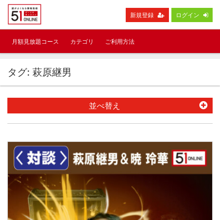
新規登録
ログイン
月額見放題コース
カテゴリ
ご利用方法
タグ: 萩原継男
並べ替え