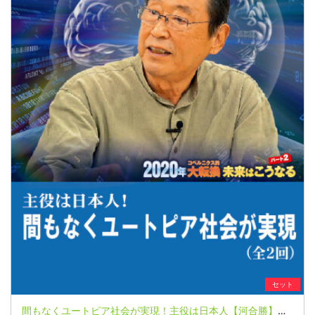
セット
間もなくユートピア社会が実現！主役は日本人【河合勝】 ２０２０年コペルニクス的大転換 未来はこうなる パート2 第５講座