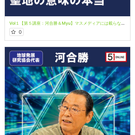
Vol１【第５講座：河合勝＆Myu】マスメディアには載らない情報～６つの真実～【日本とユダヤはコインの表と裏】
0