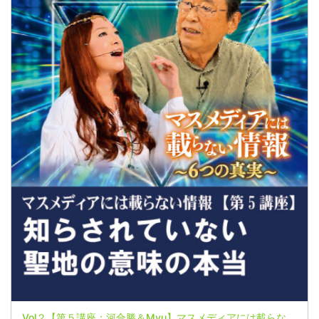
Vol２【第５講座：河合勝＆Myu】マスメディアには載らない情報～６つの真実～【日本とユダヤはコインの表と裏】