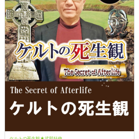
ケルトの死生観★武部好伸