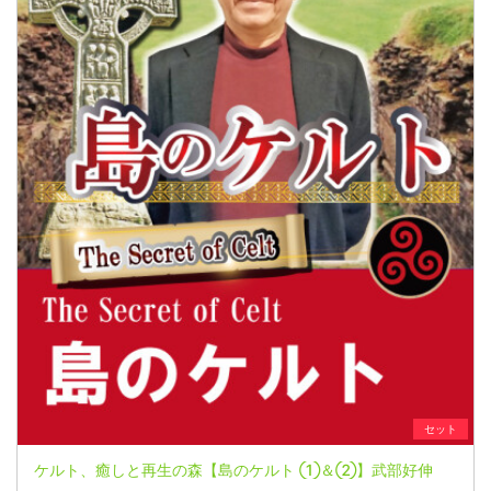
セット
ケルト、癒しと再生の森【島のケルト ①＆②】武部好伸