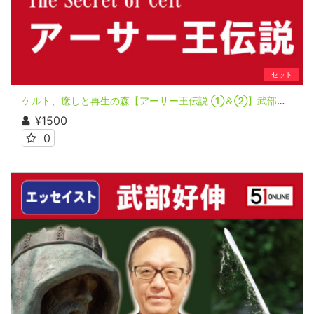
セット
ケルト、癒しと再生の森【アーサー王伝説 ①＆②】武部好伸
¥1500
0