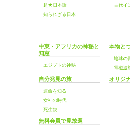
超★日本論
古代イ
知られざる日本
中東・アフリカの神秘と
本物と
知恵
地球の
エジプトの神秘
電磁波
自分発見の旅
オリジ
運命を知る
女神の時代
死生観
無料会員で見放題