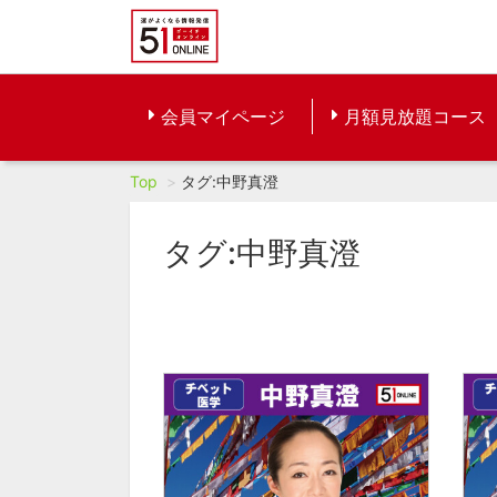
会員マイページ
月額見放題コース
Top
タグ:中野真澄
タグ:中野真澄