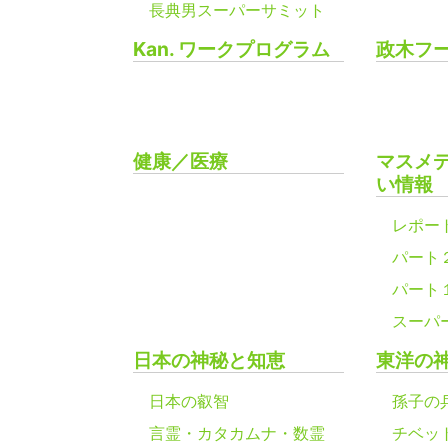
長典男スーパーサミット
Kan. ワークプログラム
政木フ
健康／医療
マスメ
い情報
レポー
パート
パート
スーパ
日本の神秘と知恵
東洋の
日本の叡智
孫子の
言霊・カタカムナ・数霊
チベッ