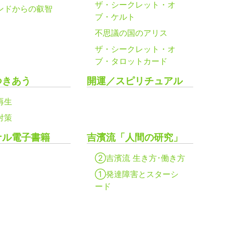
ザ・シークレット・オ
ンドからの叡智
ブ・ケルト
不思議の国のアリス
ザ・シークレット・オ
ブ・タロットカード
つきあう
開運／スピリチュアル
再生
対策
ナル電子書籍
吉濱流「人間の研究」
②吉濱流 生き方･働き方
①発達障害とスターシ
ード