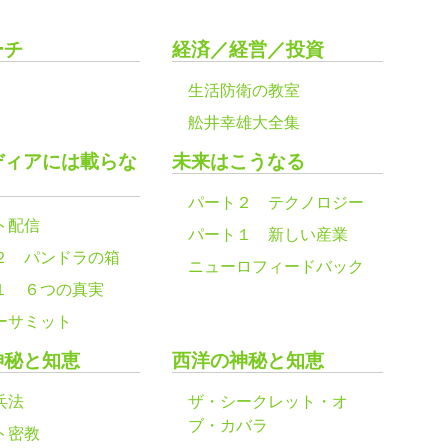
ーチ
経済／経営／投資
生活防衛の教室
舩井幸雄大全集
ディアには載らな
未来はこうなる
パート２ テクノロジー
ト配信
パート１ 新しい産業
２ パンドラの箱
ニューロフィードバック
１ ６つの真実
ーサミット
神秘と知恵
西洋の神秘と知恵
兵法
ザ・シークレット・オ
ブ・カバラ
ト密教