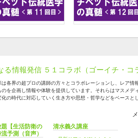
なる情報発信 ５１コラボ（ゴーイチ・コ
ボは各界の超プロの講師の方々とコラボレーションし、レア情
ものを企画し情報や体験を提供しています。それらはマスメデ
変化の時代に対応していく生き方や思想・哲学などをベースと
放題【生活防衛の
清水義久講座
時流予測（音声）