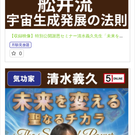
【収録映像】特別公開謝恩セミナー清水義久先生「未来を変える聖なるチカラ」VOL.２：舩井流「宇宙生成発展の法則」とは？
月額見放題
0