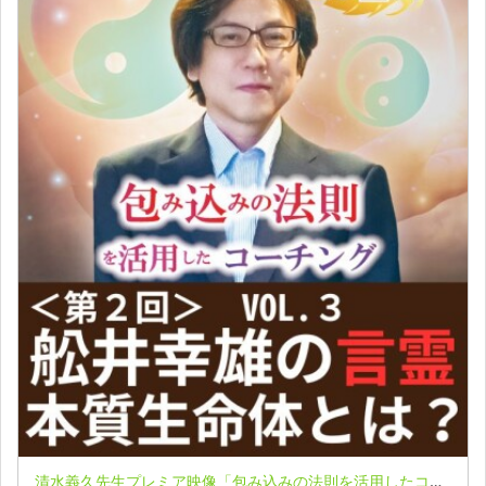
清水義久先生プレミア映像「包み込みの法則を活用したコーチング」第２回 VOL.３：舩井幸雄の言霊「本質生命体」とは？