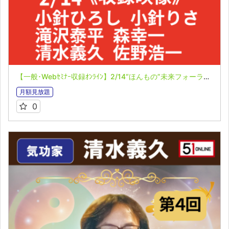
【一般･Webｾﾐﾅｰ収録ｵﾝﾗｲﾝ】2/14“ほんもの”未来フォーラム２０２６ー未来へのヒントー
月額見放題
0