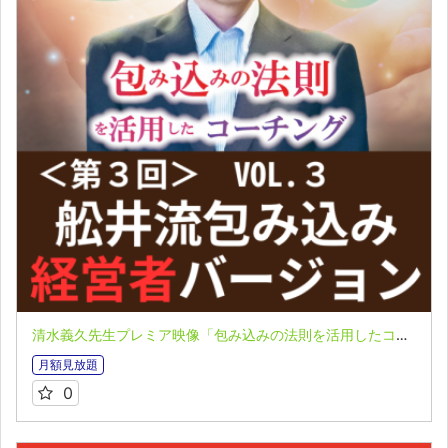
清水義久先生プレミア映像「包み込みの法則を活用したコーチング」第３回 VOL.３：舩井流「包み込み」理論 経営者バージョン
月額見放題
0