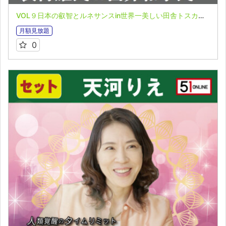
VOL９日本の叡智とルネサンスin世界一美しい田舎トスカーナ 表博耀氏＆臼井和子氏 誰も知らない世界の叡智オンライン配信 地球再生ツアーin サンマリノ・フィレンツェ
月額見放題
0