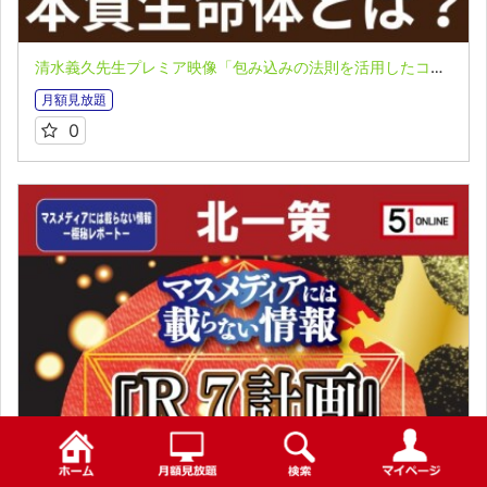
清水義久先生プレミア映像「包み込みの法則を活用したコーチング」第２回 VOL.３：舩井幸雄の言霊「本質生命体」とは？
月額見放題
0
検索