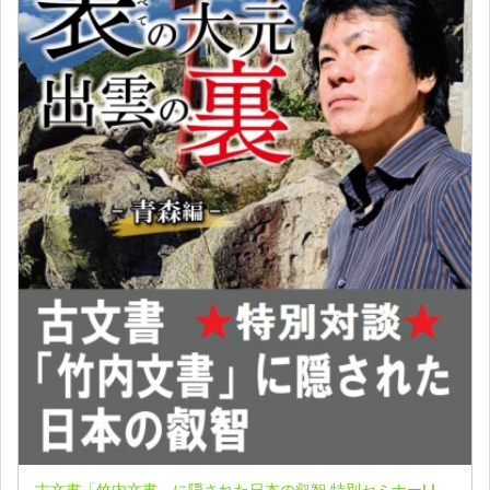
古文書「竹内文書」に隠された日本の叡智 特別セミナーLIVE配信収録映像 inVOL３ザ・身禊（MISOGI）合宿セミナーpart３～出雲の裏【青森編】～ 表博耀氏＆角岸秀伸氏