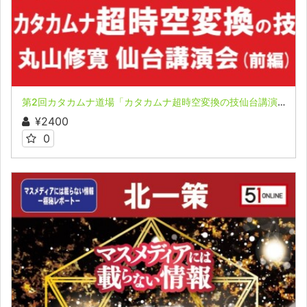
第2回カタカムナ道場「カタカムナ超時空変換の技仙台講演会(前編)」
¥2400
0