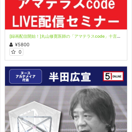
[録画配信開始！]丸山修寛医師の「アマテラスcode」十言神呪と立体カバラ～LIVE配信セミナー＆第68回カタカムナ道場
¥5800
0