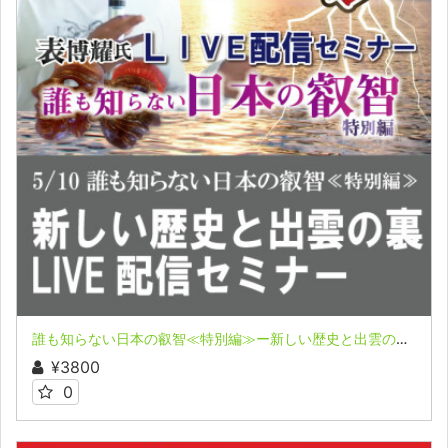
誰も知らない日本の叡智≪特別編≫ー新しい歴史と出雲の裏ー 表博耀氏LIVE配信セミナー収録映像
¥3800
0