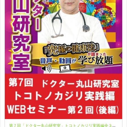
第７回「ドクター丸山研究室」トコトノカジリ実践編全３回シリーズ LIVE配信セミナー第２回(後編)