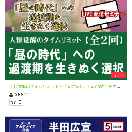
セット
人類覚醒のタイムリミットー「昼の時代」への過渡期を生きぬく選択 ー 天河りえ氏全２回シリーズ LIVE配信セミナー
¥5800
0