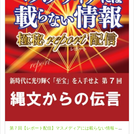
第７回【レポート配信】マスメディアには載らない情報～極秘レポート～ 北一策