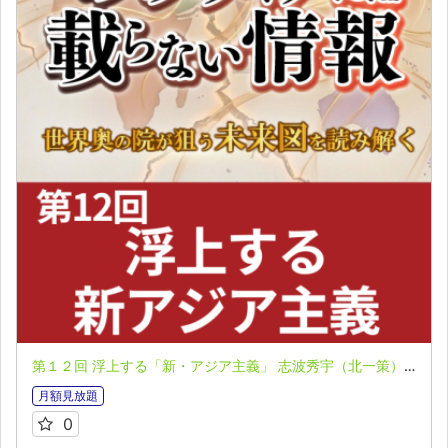
第１２回 浮上する「新・アジア主義」 志波秀宇（北一策）氏 マスメディアには載らない情報 極秘レポート第７弾
月額見放題
0