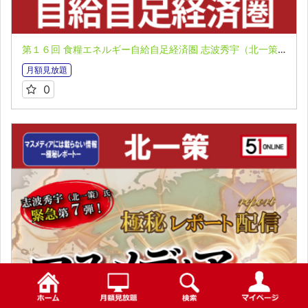
第１６回 食糧エネルギー自給自足経済圏 志波秀宇（北一策）氏 マスメディアには載らない情報 極秘レポート第７弾
月額見放題
0
検索