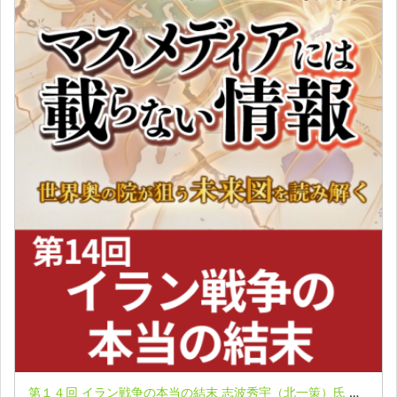
第１４回 イラン戦争の本当の結末 志波秀宇（北一策）氏 マスメディアには載らない情報 極秘レポート第７弾