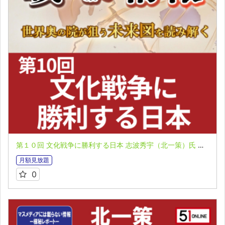
第１０回 文化戦争に勝利する日本 志波秀宇（北一策）氏 マスメディアには載らない情報 極秘レポート第７弾
月額見放題
0