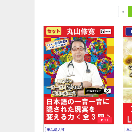
«
セット
単品購入可
単