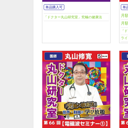
単品購入可
単
月
「ドクター丸山研究室」究極の健康法
月
「ド
ライ