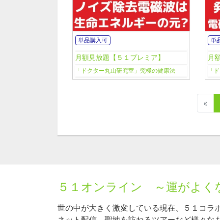
単品購入可
単
月額見放題【５１プレミア】
月
「ドクター丸山研究室」究極の健康法
「ド
«
５１オンライン ～運がよく
世の中が大きく激変している現在、５１コラ
ネット配信、聖地を訪ねるツアーなど様々な