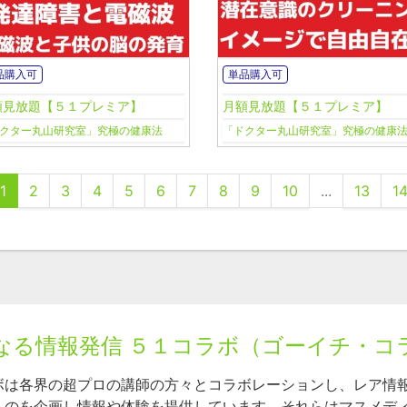
品購入可
単品購入可
額見放題【５１プレミア】
月額見放題【５１プレミア】
クター丸山研究室」究極の健康法
「ドクター丸山研究室」究極の健康
1
2
3
4
5
6
7
8
9
10
...
13
1
なる情報発信 ５１コラボ（ゴーイチ・コ
ボは各界の超プロの講師の方々とコラボレーションし、レア情
ものを企画し情報や体験を提供しています。それらはマスメデ