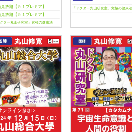
額見放題【５１プレミア】
「ドクター丸山研究室」究極の健康
額見放題【５１プレミア】
クター丸山研究室」究極の健康法