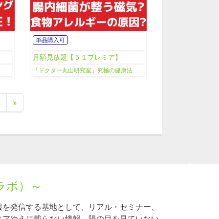
単品購入可
月額見放題【５１プレミア】
法
「ドクター丸山研究室」究極の健康法
4
»
ラボ）～
報を発信する基地として、リアル・セミナー、
ィアゆえに載らない情報、陽の目を見ていない