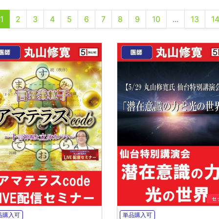
1
2
3
4
5
6
7
8
9
10
...
13
1
セ
品購入可
単品購入可