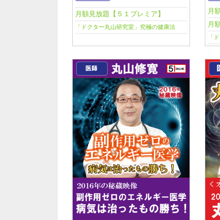
月
月額見放題【５１プレミア】
月
「ドクター丸山研究室」究極の健康法
「ド