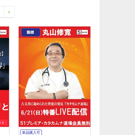
4
»
ット
単品購入可